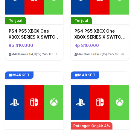
Terjual
Terjual
PS4 PS5 XBOX One
PS4 PS5 XBOX One
XBOX SERIES X SWITCH
XBOX SERIES X SWITCH
611
603
Rp 410.000
Rp 810.000
M4KGames
M4KGames
4,9
(15)
·
245 terjual
4,9
(15)
·
245 terjual
MARKET
MARKET
Potongan Ongkir 4%