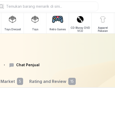
CD Bluray DVD
Apparel
Toys Diecast
Toys
Retro Games
VCD
Pakaian
Chat Penjual
 Market
Rating and Review
5
15