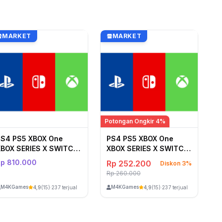
MARKET
MARKET
Potongan Ongkir 4%
PS4 PS5 XBOX One
PS4 PS5 XBOX One
XBOX SERIES X SWITCH
XBOX SERIES X SWITCH
603
601
Rp 810.000
Rp 252.200
Diskon 3%
Rp 260.000
M4KGames
M4KGames
4,9
(15)
·
237 terjual
4,9
(15)
·
237 terjual