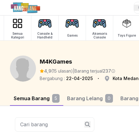
Semua
Console &
Aksesoris
Games
Toys Figure
Kategori
Handheld
Console
M4KGames
4,9
(15 ulasan)
|
Barang terjual
237
Bergabung :
22-04-2025
Kota Medan
Semua Barang
Barang Lelang
Barang
5
0