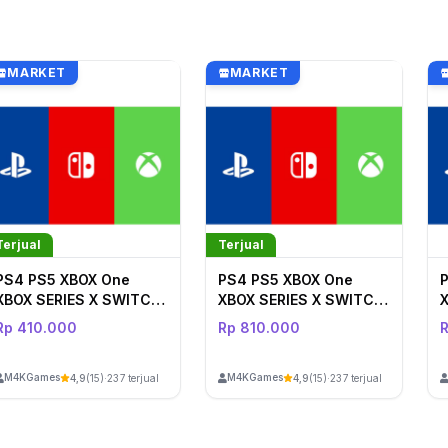
MARKET
MARKET
Terjual
Terjual
PS4 PS5 XBOX One
PS4 PS5 XBOX One
XBOX SERIES X SWITCH
XBOX SERIES X SWITCH
611
603
Rp 410.000
Rp 810.000
M4KGames
M4KGames
4,9
(15)
·
237 terjual
4,9
(15)
·
237 terjual