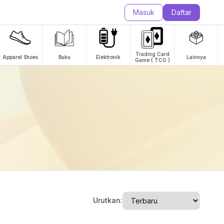
Masuk
Daftar
Trading Card
Apparel Shoes
Buku
Elektronik
Lainnya
Game ( TCG )
Urutkan: