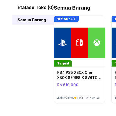
Etalase Toko (0)
Semua Barang
MARKET
Semua Barang
Terjual
PS4 PS5 XBOX One
XBOX SERIES X SWITCH
612
Rp 610.000
M4KGames
4,9
(15)
·
237 terjual