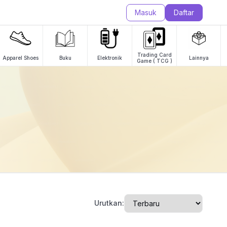
Masuk
Daftar
Trading Card
Apparel Shoes
Buku
Elektronik
Lainnya
Game ( TCG )
Urutkan: