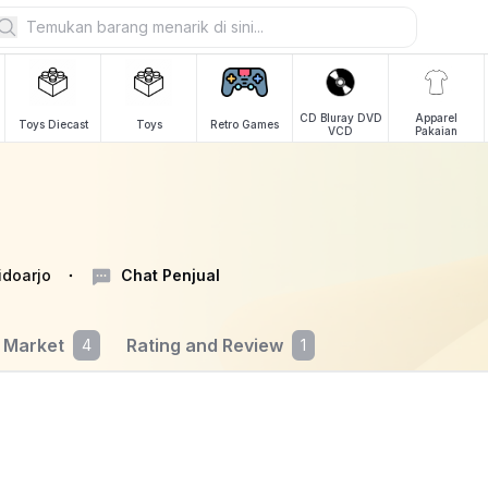
CD Bluray DVD
Apparel
Toys Diecast
Toys
Retro Games
VCD
Pakaian
idoarjo
Chat Penjual
 Market
Rating and Review
4
1