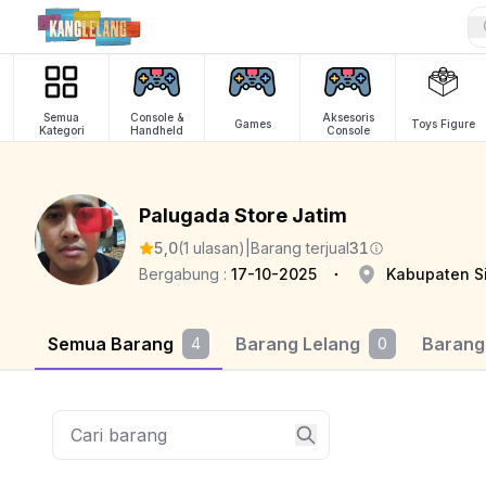
Semua
Console &
Aksesoris
Games
Toys Figure
Kategori
Handheld
Console
Palugada Store Jatim
5,0
(1 ulasan)
|
Barang terjual
31
Bergabung :
17-10-2025
Kabupaten S
Semua Barang
Barang Lelang
Barang
4
0