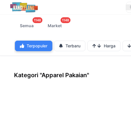
1148
1148
Semua
Market
Terpopuler
Terbaru
Harga
Kategori "Apparel Pakaian"