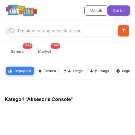
Masuk
Daftar
1164
1164
Semua
Market
Terpopuler
Terbaru
Harga
Harga
Segera B
Kategori "Aksesoris Console"