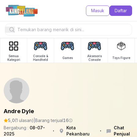
Masuk
Daftar
Semua
Console &
Aksesoris
Games
Toys Figure
Kategori
Handheld
Console
Andre Dyle
5,0
(1 ulasan)
|
Barang terjual
16
Bergabung :
08-07-
Kota
Chat
2025
Pekanbaru
Penjual