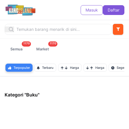
Masuk
Daftar
1170
1170
Semua
Market
Terpopuler
Terbaru
Harga
Harga
Segera B
Kategori "Buku"