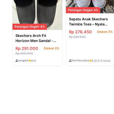
Potongan Ongkir 4%
Sepatu Anak Skechers
Twinkle Toes – Nyala
Potongan Ongkir 4%
Saat Dipakai (Light-Up)!
Rp 276.450
Diskon 3%
Skechers Arch Fit
Rp 285.000
Horizon Men Sandal -
Black Size US-8
Rp 291.000
Diskon 3%
Rp 300.000
bangphe
Deni Nurcahya
0
(0)
5,0
(2)
·
8 terjual